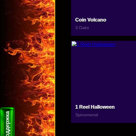
Coin Volcano
3 Oaks
1 Reel Halloween
Spinomenal