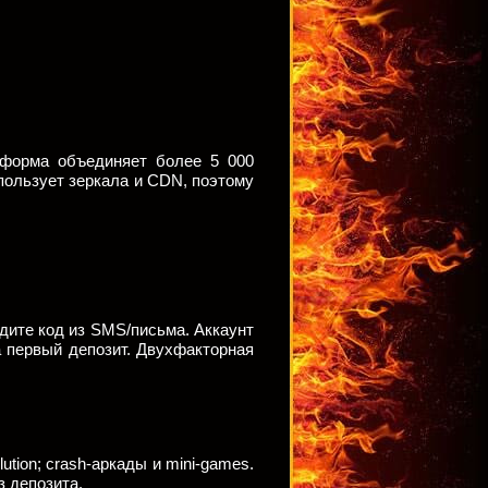
тформа объединяет более 5 000
использует зеркала и CDN, поэтому
дите код из SMS/письма. Аккаунт
 первый депозит. Двухфакторная
lution; crash-аркады и mini-games.
з депозита.