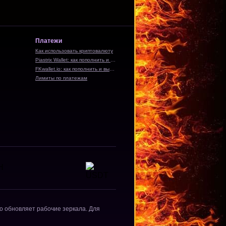
Платежи
Как использовать криптовалюту
Piastrix Wallet: как пополнить и вывести средства.
FKwallet.io: как пополнить и вывести средства.
Лимиты по платежам
 обновляет рабочие зеркала. Для