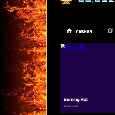
,
Главная
Burning Hot
Amusnet