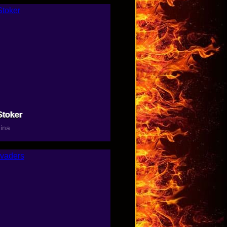
Stoker
ina