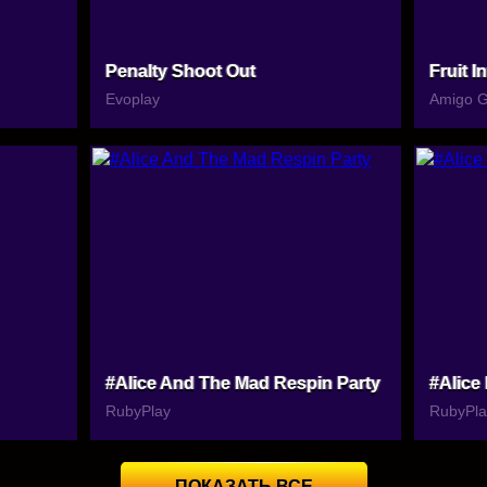
Penalty Shoot Out
Fruit I
Evoplay
Amigo 
#Alice And The Mad Respin Party
#Alice 
RubyPlay
RubyPla
ПОКАЗАТЬ ВСЕ