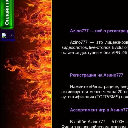
Онлайн поддержка
Azino777 — всё о регистра
Azino777 — это лицензиров
видеослотов, live-столов Evoluti
остается доступным без VPN 24/
Регистрация на Азино777
Нажмите «Регистрация», вве
активируется менее чем за 20 с
аутентификация (TOTP/SMS) под
Ассортимент игр в Азино77
В лобби Azino777 — 5 000+ тай
Фильтр по провайдерам, жанрам,