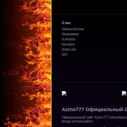
О нас
Акции и Бонусы
Промоакции
О проекте
Контакты
Online Чат
FAQ
Azino777 Официальный 
Официальный сайт Azino777 регулярно
входа используйте: