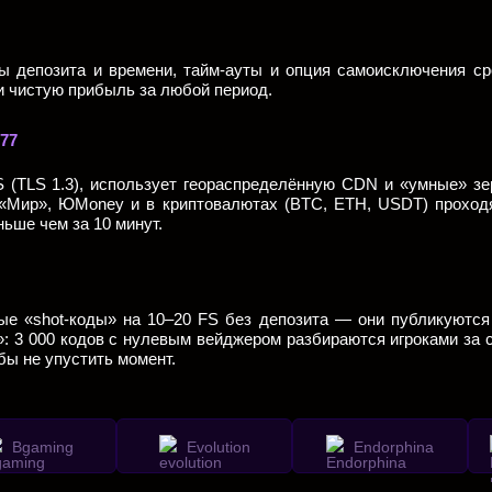
ы депозита и времени, тайм-ауты и опция самоисключения сро
 чистую прибыль за любой период.
77
S (TLS 1.3), использует геораспределённую CDN и «умные» зе
d, «Мир», ЮMoney и в криптовалютах (BTC, ETH, USDT) проход
ньше чем за 10 минут.
е «shot-коды» на 10–20 FS без депозита — они публикуются 
 3 000 кодов с нулевым вейджером разбираются игроками за 
бы не упустить момент.
Bgaming
Evolution
Endorphina